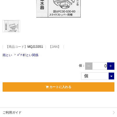
【
商品コード
】
MQJ13351
【JAN】
雨とい
ﾊﾟﾅ 軒とい関係
個
：
カートに入れる
ご利用ガイド