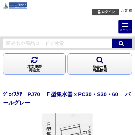
お客 様
ログイン
メニュー
注文履歴
商品一覧
再注文
商品検索
ｼﾞｪｲｽｹｱ PJ70 Ｆ型集水器ｘPC30・S30・60 パ
ールグレー